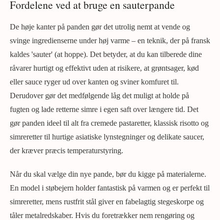
Fordelene ved at bruge en sauterpande
De høje kanter på panden gør det utrolig nemt at vende og
svinge ingredienserne under høj varme – en teknik, der på fransk
kaldes 'sauter' (at hoppe). Det betyder, at du kan tilberede dine
råvarer hurtigt og effektivt uden at risikere, at grøntsager, kød
eller sauce ryger ud over kanten og sviner komfuret til.
Derudover gør det medfølgende låg det muligt at holde på
fugten og lade retterne simre i egen saft over længere tid. Det
gør panden ideel til alt fra cremede pastaretter, klassisk risotto og
simreretter til hurtige asiatiske lynstegninger og delikate saucer,
der kræver præcis temperaturstyring.
Når du skal vælge din nye pande, bør du kigge på materialerne.
En model i støbejern holder fantastisk på varmen og er perfekt til
simreretter, mens rustfrit stål giver en fabelagtig stegeskorpe og
tåler metalredskaber. Hvis du foretrækker nem rengøring og